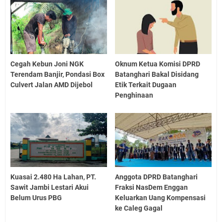
Cegah Kebun Joni NGK
Oknum Ketua Komisi DPRD
Terendam Banjir, Pondasi Box
Batanghari Bakal Disidang
Culvert Jalan AMD Dijebol
Etik Terkait Dugaan
Penghinaan
Kuasai 2.480 Ha Lahan, PT.
Anggota DPRD Batanghari
Sawit Jambi Lestari Akui
Fraksi NasDem Enggan
Belum Urus PBG
Keluarkan Uang Kompensasi
ke Caleg Gagal