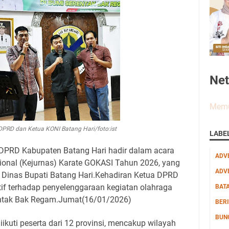
Ne
Memu
 DPRD dan Ketua KONI Batang Hari/foto:ist
LABE
DPRD Kabupaten Batang Hari hadir dalam acara
ADV
onal (Kejurnas) Karate GOKASI Tahun 2026, yang
ADV
 Dinas Bupati Batang Hari.Kehadiran Ketua DPRD
if terhadap penyelenggaraan kegiatan olahraga
BAT
rentak Bak Regam.Jumat(16/01/2026)
BERI
BUN
ikuti peserta dari 12 provinsi, mencakup wilayah