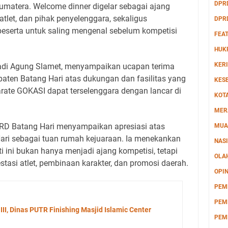
DPR
matera. Welcome dinner digelar sebagai ajang
tlet, dan pihak penyelenggara, sekaligus
DPR
eserta untuk saling mengenal sebelum kompetisi
FEA
HUK
KERI
di Agung Slamet, menyampaikan ucapan terima
aten Batang Hari atas dukungan dan fasilitas yang
KES
arate GOKASI dapat terselenggara dengan lancar di
KOT
MER
D Batang Hari menyampaikan apresiasi atas
MUA
Hari sebagai tuan rumah kejuaraan. Ia menekankan
NAS
i ini bukan hanya menjadi ajang kompetisi, tetapi
OLA
asi atlet, pembinaan karakter, dan promosi daerah.
OPIN
PEM
PEM
I, Dinas PUTR Finishing Masjid Islamic Center
PEM