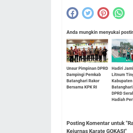
Anda mungkin menyukai posting
Unsur Pimpinan DPRD
Hadiri Jam
Dampingi Pemkab
Litnum Tin
Batanghari Rakor
Kabupaten
Bersama KPK RI
Batanghari
DPRD Sera
Hadiah Pe
Posting Komentar untuk "R
Kejurnas Karate GOKASI"