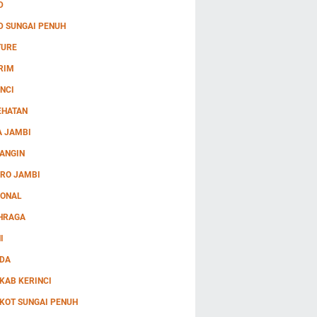
D
D SUNGAI PENUH
TURE
RIM
NCI
EHATAN
A JAMBI
ANGIN
RO JAMBI
IONAL
HRAGA
I
DA
KAB KERINCI
KOT SUNGAI PENUH