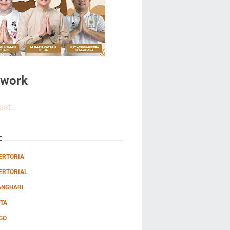
twork
at...
L
ERTORIA
ERTORIAL
ANGHARI
TA
GO