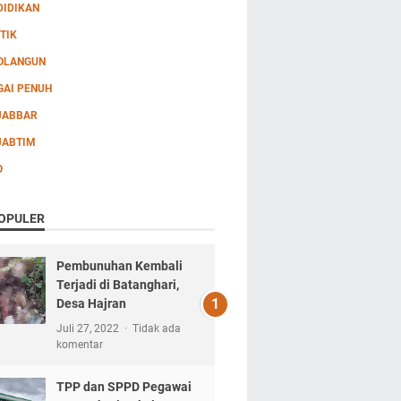
DIDIKAN
TIK
OLANGUN
GAI PENUH
JABBAR
JABTIM
O
OPULER
Pembunuhan Kembali
Terjadi di Batanghari,
Desa Hajran
Juli 27, 2022
Tidak ada
komentar
TPP dan SPPD Pegawai