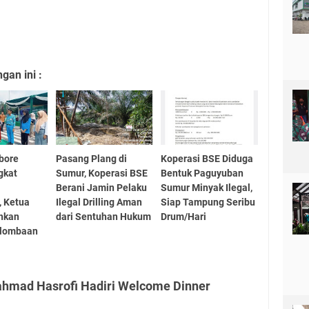
an ini :
bore
Pasang Plang di
Koperasi BSE Diduga
gkat
Sumur, Koperasi BSE
Bentuk Paguyuban
Berani Jamin Pelaku
Sumur Minyak Ilegal,
, Ketua
Ilegal Drilling Aman
Siap Tampung Seribu
hkan
dari Sentuhan Hukum
Drum/Hari
rlombaan
ahmad Hasrofi Hadiri Welcome Dinner