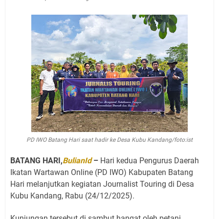
PD IWO Batang Hari saat hadir ke Desa Kubu Kandang/foto:ist
BATANG HARI,
BulianId
–
Hari kedua Pengurus Daerah
Ikatan Wartawan Online (PD IWO) Kabupaten Batang
Hari melanjutkan kegiatan Journalist Touring di Desa
Kubu Kandang, Rabu (24/12/2025).
Kunjungan tersebut di sambut hangat oleh petani