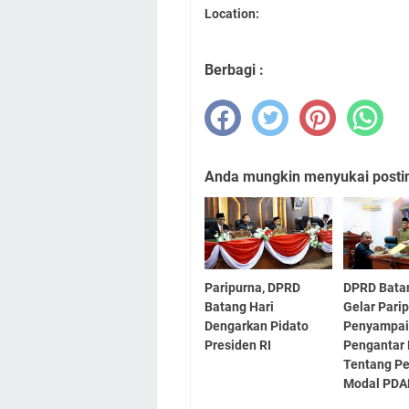
Location:
Berbagi :
Anda mungkin menyukai posting
Paripurna, DPRD
DPRD Bata
Batang Hari
Gelar Pari
Dengarkan Pidato
Penyampai
Presiden RI
Pengantar
Tentang P
Modal PDA