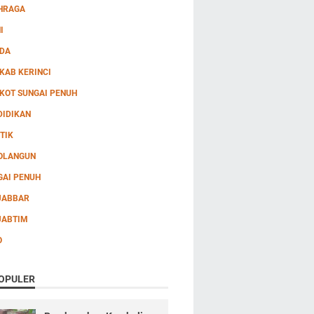
HRAGA
I
DA
KAB KERINCI
KOT SUNGAI PENUH
DIDIKAN
TIK
OLANGUN
GAI PENUH
JABBAR
JABTIM
O
OPULER