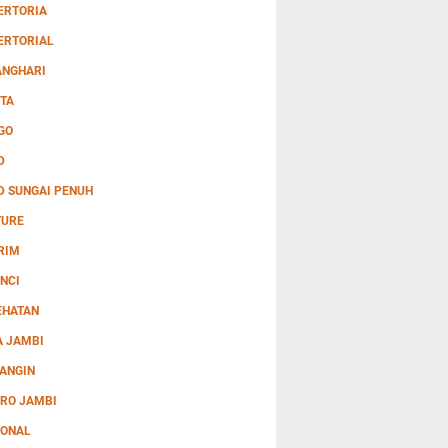
ERTORIA
ERTORIAL
ANGHARI
TA
GO
D
D SUNGAI PENUH
TURE
RIM
NCI
EHATAN
A JAMBI
ANGIN
RO JAMBI
IONAL