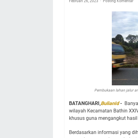
Februari 26, 2023
Posting Komentar
Pembukaan lahan jalur an
BATANGHARI,
BulianId
-
Banya
wilayah Kecamatan Bathin XXI
khusus guna mengangkut hasil t
Berdasarkan informasi yang di