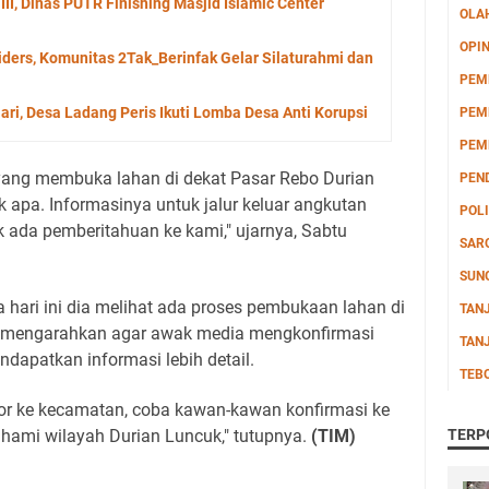
I, Dinas PUTR Finishing Masjid Islamic Center
OLA
OPIN
Riders, Komunitas 2Tak_Berinfak Gelar Silaturahmi dan
PEM
ri, Desa Ladang Peris Ikuti Lomba Desa Anti Korupsi
PEM
PEM
 yang membuka lahan di dekat Pasar Rebo Durian
PEN
k apa. Informasinya untuk jalur keluar angkutan
POLI
 ada pemberitahuan ke kami," ujarnya, Sabtu
SAR
SUN
 hari ini dia melihat ada proses pembukaan lahan di
TAN
un mengarahkan agar awak media mengkonfirmasi
TAN
dapatkan informasi lebih detail.
TEB
or ke kecamatan, coba kawan-kawan konfirmasi ke
ahami wilayah Durian Luncuk," tutupnya.
(TIM)
TERP