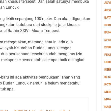
lan khusus tersebut. Dan salah satunya membuka
ADV
ian Luncuk.
ADV
BAT
ng lebih sepanjang 100 meter. Dan akan digunakan
angkutan batubara dari stockpile, jalur khusus
BERI
onal Bathin XXIV - Muara Tembesi.
BUN
DPR
tra mengatakan, memang saat ini ada dua
 wilayah Kelurahan Durian Luncuk tengah
DPR
dua perusahaan tersebut sudah mengurus izin
FEA
melapor ke pemerintah setempat baik di tingkat
HUK
.
KERI
-baru ini ada aktivitas pembukaan lahan yang
KES
bo Durian Luncuk, namun ia belum mengetahui
KOT
ntuk apa.
MER
MUA
NAS