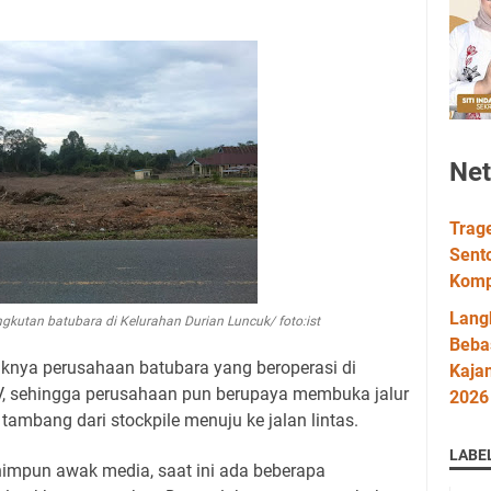
Ne
Trag
Sent
Komp
Lang
gkutan batubara di Kelurahan Durian Luncuk/ foto:ist
Bebas
knya perusahaan batubara yang beroperasi di
Kaja
V, sehingga perusahaan pun berupaya membuka jalur
2026
ambang dari stockpile menuju ke jalan lintas.
LABE
himpun awak media, saat ini ada beberapa