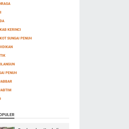
HRAGA
I
DA
KAB KERINCI
KOT SUNGAI PENUH
DIDIKAN
TIK
OLANGUN
GAI PENUH
JABBAR
JABTIM
O
OPULER