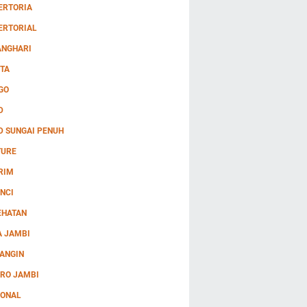
ERTORIA
ERTORIAL
ANGHARI
TA
GO
D
D SUNGAI PENUH
TURE
RIM
NCI
EHATAN
A JAMBI
ANGIN
RO JAMBI
IONAL