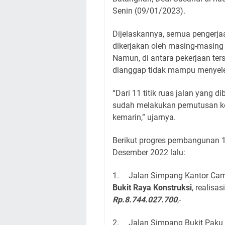
Senin (09/01/2023).
Dijelaskannya, semua pengerja
dikerjakan oleh masing-masing
Namun, di antara pekerjaan ter
dianggap tidak mampu menyele
“Dari 11 titik ruas jalan yang d
sudah melakukan pemutusan ko
kemarin,” ujarnya.
Berikut progres pembangunan 1
Desember 2022 lalu:
1.
Jalan Simpang Kantor Cam
Bukit Raya Konstruksi
, realisa
Rp.8.744.027.700
,-
2.
Jalan Simpang Bukit Paku 