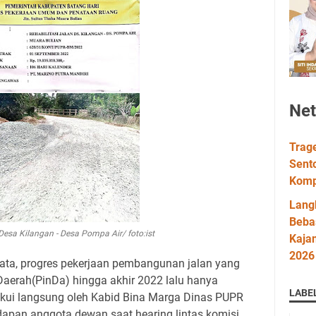
Ne
Trag
Sent
Komp
Lang
Bebas
Desa Kilangan - Desa Pompa Air/ foto:ist
Kaja
2026
ata, progres pekerjaan pembangunan jalan yang
erah(PinDa) hingga akhir 2022 lalu hanya
LABE
iakui langsung oleh Kabid Bina Marga Dinas PUPR
dapan anggota dewan saat hearing lintas komisi,