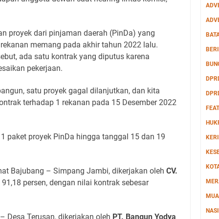
ADV
ADV
an proyek dari pinjaman daerah (PinDa) yang
BAT
 rekanan memang pada akhir tahun 2022 lalu.
BERI
sebut, ada satu kontrak yang diputus karena
BUN
saikan pekerjaan.
DPR
ibangun, satu proyek gagal dilanjutkan, dan kita
DPR
ntrak terhadap 1 rekanan pada 15 Desember 2022
FEA
HUK
1 paket proyek PinDa hingga tanggal 15 dan 19
KERI
KES
KOT
at Bajubang – Simpang Jambi, dikerjakan oleh
CV.
si 91,18 persen, dengan nilai kontrak sebesar
MER
MUA
NAS
– Desa Terusan, dikerjakan oleh
PT. Bangun Yodya