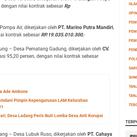
OLA
n, dengan nilai kontrak sebesar
Rp
OPIN
PEM
Pompa Air, dikerjakan oleh
PT. Marino Putra Mandiri
,
PEM
ilai kontrak sebesar
RP.19.035.010.300
,-
PEM
ng – Desa Pematang Gadung, dikerjakan oleh
CV.
PEN
sasi 95,20 persen, dengan nilai kontrak sebesar
POLI
SAR
SUN
TAN
Uda Ade Ambone
TAN
 Hamdani Pimpin Kepengurusan LAM Kelurahan
TEB
31
ri, Desa Ladang Peris Ikuti Lomba Desa Anti Korupsi
TERP
ng – Desa Lubuk Ruso, dikerjakan oleh
PT. Cahaya