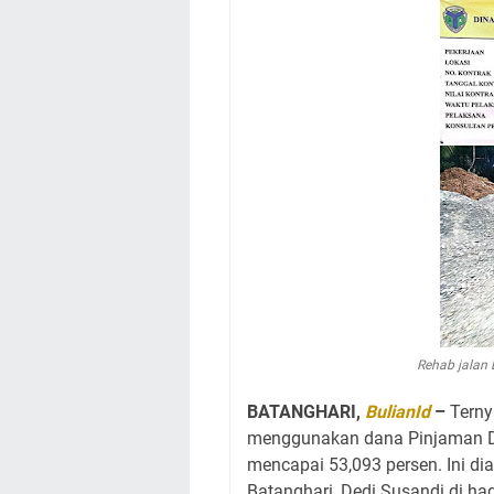
Rehab jalan 
BATANGHARI,
BulianId
–
Terny
menggunakan dana Pinjaman Da
mencapai 53,093 persen. Ini d
Batanghari, Dedi Susandi di ha