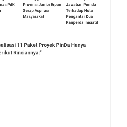
Dinas PdK
Provinsi Jambi Erpan
Jawaban Pemda
i
Serap Aspirasi
Terhadap Nota
Masyarakat
Pengantar Dua
Ranperda Inisiatif
ealisasi 11 Paket Proyek PinDa Hanya
rikut Rinciannya:"