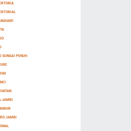
ERTORIA
ERTORIAL
ANGHARI
TA
GO
D
D SUNGAI PENUH
TURE
RIM
NCI
EHATAN
A JAMBI
ANGIN
RO JAMBI
IONAL