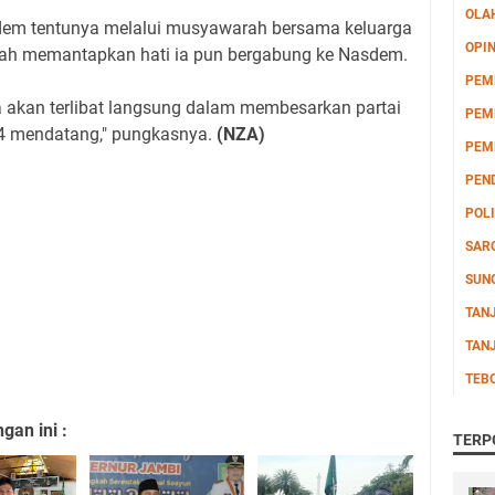
OLA
asdem tentunya melalui musyawarah bersama keluarga
OPIN
telah memantapkan hati ia pun bergabung ke Nasdem.
PEM
a akan terlibat langsung dalam membesarkan partai
PEM
4 mendatang," pungkasnya.
(NZA)
PEM
PEN
POLI
SAR
SUN
TAN
TAN
TEB
an ini :
TERP