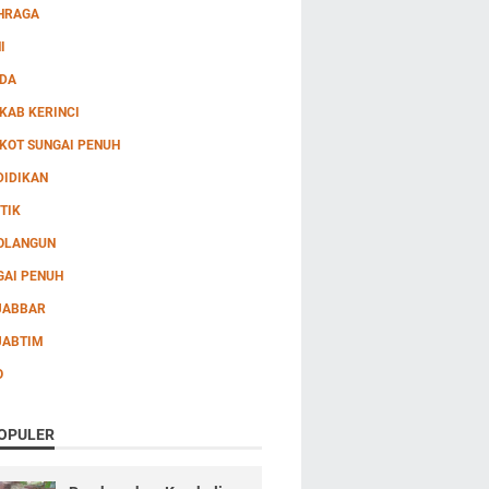
HRAGA
I
DA
KAB KERINCI
KOT SUNGAI PENUH
DIDIKAN
TIK
OLANGUN
GAI PENUH
JABBAR
JABTIM
O
OPULER