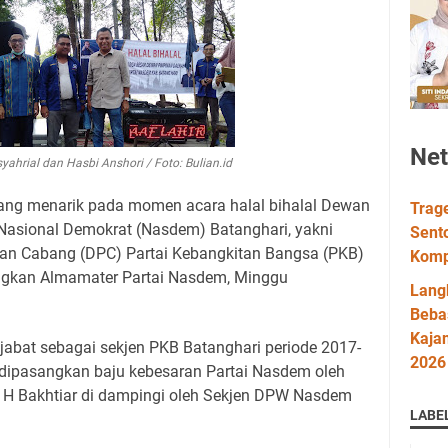
Ne
yahrial dan Hasbi Anshori / Foto: Bulian.id
ang menarik pada momen acara halal bihalal Dewan
Trag
Nasional Demokrat (Nasdem) Batanghari, yakni
Sent
an Cabang (DPC) Partai Kebangkitan Bangsa (PKB)
Komp
angkan Almamater Partai Nasdem, Minggu
Lang
Bebas
Kaja
njabat sebagai sekjen PKB Batanghari periode 2017-
2026
 dipasangkan baju kebesaran Partai Nasdem oleh
 H Bakhtiar di dampingi oleh Sekjen DPW Nasdem
LABE