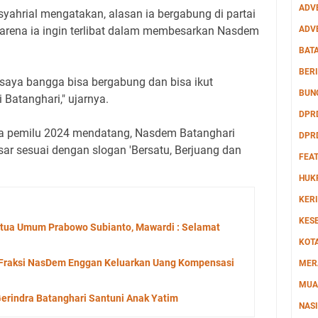
ADV
syahrial mengatakan, alasan ia bergabung di partai
karena ia ingin terlibat dalam membesarkan Nasdem
ADV
BAT
BERI
 saya bangga bisa bergabung dan bisa ikut
BUN
Batanghari," ujarnya.
DPR
da pemilu 2024 mendatang, Nasdem Batanghari
DPR
ar sesuai dengan slogan 'Bersatu, Berjuang dan
FEA
HUK
KERI
KES
tua Umum Prabowo Subianto, Mawardi : Selamat
KOT
Fraksi NasDem Enggan Keluarkan Uang Kompensasi
MER
MUA
Gerindra Batanghari Santuni Anak Yatim
NAS