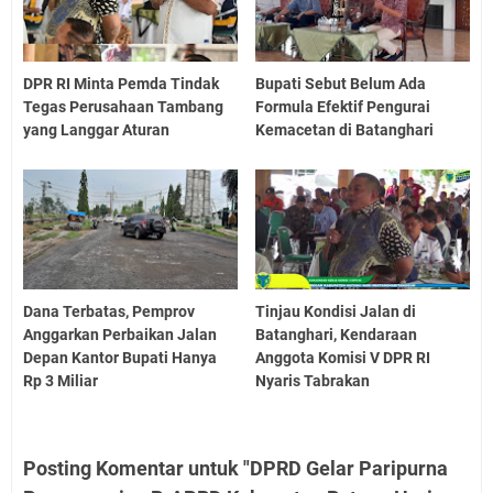
DPR RI Minta Pemda Tindak
Bupati Sebut Belum Ada
Tegas Perusahaan Tambang
Formula Efektif Pengurai
yang Langgar Aturan
Kemacetan di Batanghari
Dana Terbatas, Pemprov
Tinjau Kondisi Jalan di
Anggarkan Perbaikan Jalan
Batanghari, Kendaraan
Depan Kantor Bupati Hanya
Anggota Komisi V DPR RI
Rp 3 Miliar
Nyaris Tabrakan
Posting Komentar untuk "DPRD Gelar Paripurna