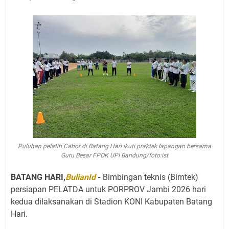
Puluhan pelatih Cabor di Batang Hari ikuti praktek lapangan bersama
Guru Besar FPOK UPI Bandung/foto:ist
BATANG HARI,
BulianId
-
Bimbingan teknis (Bimtek)
persiapan PELATDA untuk PORPROV Jambi 2026 hari
kedua dilaksanakan di Stadion KONI Kabupaten Batang
Hari.