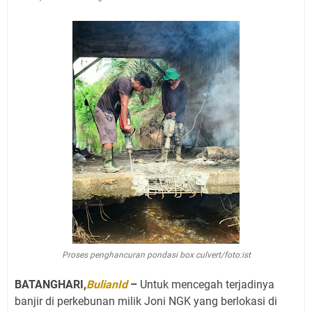
Proses penghancuran pondasi box culvert/foto:ist
BATANGHARI,
BulianId
–
Untuk mencegah terjadinya
banjir di perkebunan milik Joni NGK yang berlokasi di