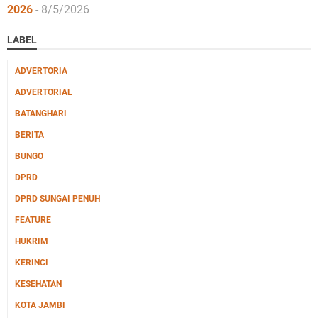
2026
- 8/5/2026
LABEL
ADVERTORIA
ADVERTORIAL
BATANGHARI
BERITA
BUNGO
DPRD
DPRD SUNGAI PENUH
FEATURE
HUKRIM
KERINCI
KESEHATAN
KOTA JAMBI