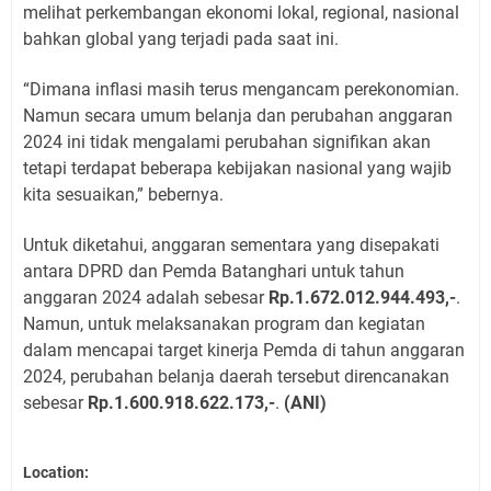
melihat perkembangan ekonomi lokal, regional, nasional
bahkan global yang terjadi pada saat ini.
“Dimana inflasi masih terus mengancam perekonomian.
Namun secara umum belanja dan perubahan anggaran
2024 ini tidak mengalami perubahan signifikan akan
tetapi terdapat beberapa kebijakan nasional yang wajib
kita sesuaikan,” bebernya.
Untuk diketahui, anggaran sementara yang disepakati
antara DPRD dan Pemda Batanghari untuk tahun
anggaran 2024 adalah sebesar
Rp.1.672.012.944.493,-
.
Namun, untuk melaksanakan program dan kegiatan
dalam mencapai target kinerja Pemda di tahun anggaran
2024, perubahan belanja daerah tersebut direncanakan
sebesar
Rp.1.600.918.622.173,-
.
(ANI)
Location: