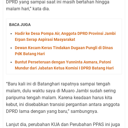
DPRD yang sampai saat ini masih bertahan hingga
malam hari,” kata dia.
BACA JUGA
Hadir ke Desa Pompa Air, Anggota DPRD Provinsi Jambi
Erpan Serap Aspirasi Masyarakat
Dewan Kecam Keras Tindakan Dugaan Pungli di Dinas
PdK Batang Hari
Buntut Perseteruan dengan Yunninta Asmara, Patoni
Mundur dari Jabatan Ketua Komisi I DPRD Batang Hari
“Baru kali ini di Batanghari rapatnya sampai tengah
malam, dulu waktu saya di Muaro Jambi sudah sering
paripurna tengah malam. Karena keadaan harus kita
kebut, ini disebabkan transisi pergantian antara anggota
DPRD lama dengan yang baru,” sambungnya.
Lanjut dia, perubahan KUA dan Perubahan PPAS ini juga