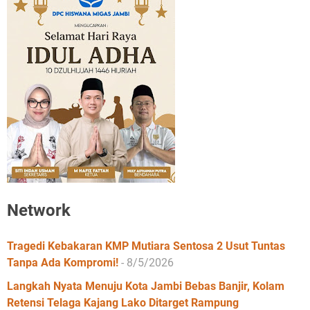
Network
Tragedi Kebakaran KMP Mutiara Sentosa 2 Usut Tuntas
Tanpa Ada Kompromi!
- 8/5/2026
Langkah Nyata Menuju Kota Jambi Bebas Banjir, Kolam
Retensi Telaga Kajang Lako Ditarget Rampung