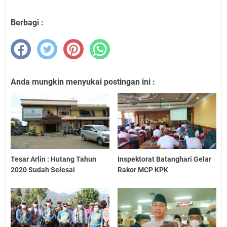
Berbagi :
Anda mungkin menyukai postingan ini :
Tesar Arlin : Hutang Tahun
Inspektorat Batanghari Gelar
2020 Sudah Selesai
Rakor MCP KPK