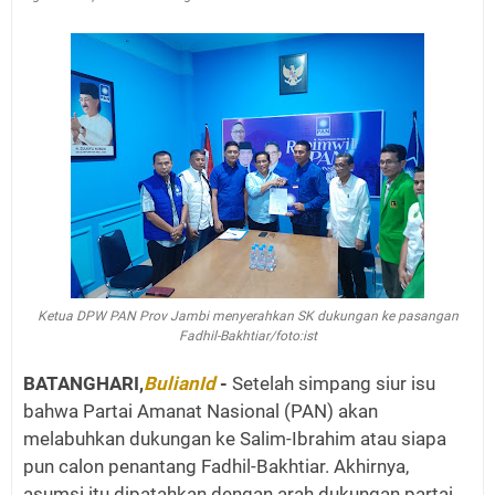
Ketua DPW PAN Prov Jambi menyerahkan SK dukungan ke pasangan
Fadhil-Bakhtiar/foto:ist
BATANGHARI,
BulianId
-
Setelah simpang siur isu
bahwa Partai Amanat Nasional (PAN) akan
melabuhkan dukungan ke Salim-Ibrahim atau siapa
pun calon penantang Fadhil-Bakhtiar. Akhirnya,
asumsi itu dipatahkan dengan arah dukungan partai