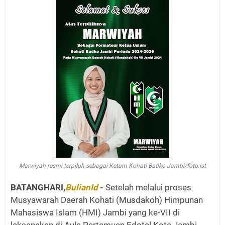
Marwiyah resmi terpiluh sebagai Ketum Kohati Badko Jambi/foto:ist
BATANGHARI,
BulianId
-
Setelah melalui proses
Musyawarah Daerah Kohati (Musdakoh) Himpunan
Mahasiswa Islam (HMI) Jambi yang ke-VII di