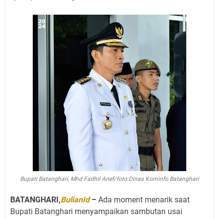
Bupati Batanghari, Mhd Fadhil Arief/foto:Dinas Kominfo Batanghari
BATANGHARI,
BulianId
–
Ada moment menarik saat
Bupati Batanghari menyampaikan sambutan usai