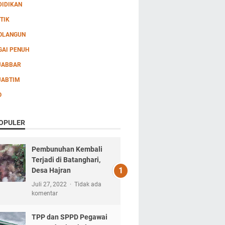
DIDIKAN
TIK
OLANGUN
GAI PENUH
JABBAR
JABTIM
O
OPULER
Pembunuhan Kembali
Terjadi di Batanghari,
Desa Hajran
Juli 27, 2022
Tidak ada
komentar
TPP dan SPPD Pegawai