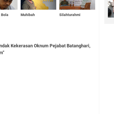
 Bola
Muhibah
Silahturahmi
indak Kekerasan Oknum Pejabat Batanghari,
m"