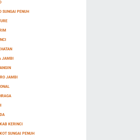
D
D SUNGAI PENUH
TURE
RIM
NCI
EHATAN
A JAMBI
ANGIN
RO JAMBI
IONAL
HRAGA
I
DA
KAB KERINCI
KOT SUNGAI PENUH