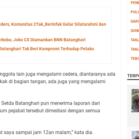
PEN
POLI
SAR
Riders, Komunitas 2Tak_Berinfak Gelar Silaturahmi dan
SUN
arkoba, Joko CS Diamankan BNN Batanghari
TAN
 Batanghari Tak Beri Kompromi Terhadap Pelaku
TAN
TEB
nggota lain juga mengalami cedera, diantaranya ada
TERP
kak di bagian tangan, ada juga yang mengalami
ak Setda Batanghari pun menerima laporan dari
um pejabat tersebut dimediasi dengan semua
t saya sampai jam 12an malam,” kata dia.