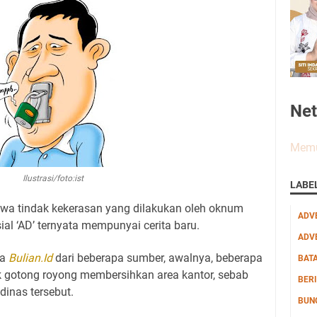
Ne
Memu
Ilustrasi/foto:ist
LABE
tiwa tindak kekerasan yang dilakukan oleh oknum
ADV
sial ‘AD’ ternyata mempunyai cerita baru.
ADV
ma
Bulian.Id
dari beberapa sumber, awalnya, beberapa
BAT
 gotong royong membersihkan area kantor, sebab
BERI
dinas tersebut.
BUN