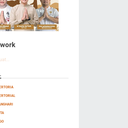
twork
at...
L
ERTORIA
ERTORIAL
ANGHARI
TA
GO