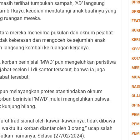
DPR
masih terlihat tumpukan sampah, ‘AD’ langsung
ambil kayu, keudian mendatangi anak buahnya yang
DPR
ng ruangan mereka.
FEA
HUK
ntara mereka menerima pukulan dari oknum pejabat
indak kekerasan dan mengoceh ke sejumlah anak
KERI
n langsung kembali ke ruangan kerjanya.
KES
KOT
 korban berinisial ‘MWD’ pun mengeluhkan peristiwa
MER
abat eselon III di kantor tersebut, bahwa ia juga
abat tersebut.
MUA
NAS
 pun melayangkan protes atas tindakan oknum
OLA
korban berinisial ‘MWD’ mulai mengeluhkan bahwa,
OPIN
k kunjung hilang.
PEM
 urut tradisional oleh kawan-kawannya, tidak dibawa
PEM
 waktu itu korban diantar oleh 3 orang,” ucap salah
PEM
butkan namanya, Selasa (27/02/2024).