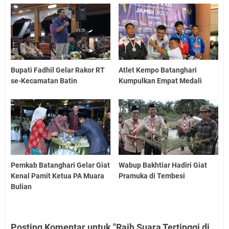
Bupati Fadhil Gelar Rakor RT
Atlet Kempo Batanghari
se-Kecamatan Batin
Kumpulkan Empat Medali
Pemkab Batanghari Gelar Giat
Wabup Bakhtiar Hadiri Giat
Kenal Pamit Ketua PA Muara
Pramuka di Tembesi
Bulian
Posting Komentar untuk "Raih Suara Tertinggi di