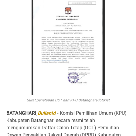
Surat penetapan DCT dari KPU Batanghari/foto:ist
BATANGHARI,
BulianId
-
Komisi Pemilihan Umum (KPU)
Kabupaten Batanghari secara resmi telah
mengumumkan Daftar Calon Tetap (DCT) Pemilihan
Dewan Perwakilan Rakyat Daerah (DPRD) Kabupaten