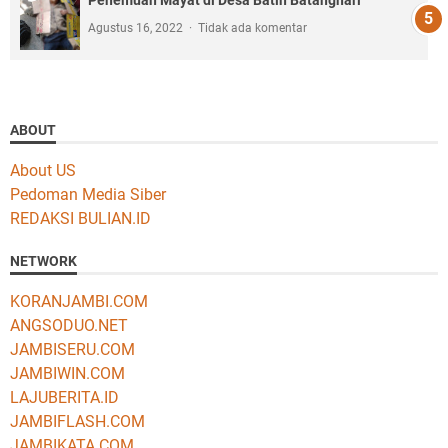
Penemuan Mayat di Desa Batin Batanghari
Agustus 16, 2022
Tidak ada komentar
ABOUT
About US
Pedoman Media Siber
REDAKSI BULIAN.ID
NETWORK
KORANJAMBI.COM
ANGSODUO.NET
JAMBISERU.COM
JAMBIWIN.COM
LAJUBERITA.ID
JAMBIFLASH.COM
JAMBIKATA.COM