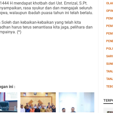
 1444 H mendapat khotbah dari Ust. Emrizal, S.Pt.
OLA
nyampaikan, rasa syukur dan dan mengajak seluruh
OPIN
qwa, walaupun ibadah puasa tahun ini telah berlalu.
PEM
 Soleh dan kebaikan-kebaikan yang telah kita
PEM
dhan harus terus senantiasa kita jaga, pelihara dan
mpainya. (*)
PEM
PEN
POLI
SAR
SUN
TAN
TAN
an ini :
TEB
TERP