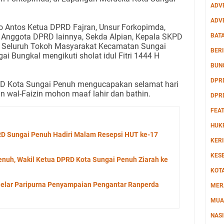
ADV
ADV
Antos Ketua DPRD Fajran, Unsur Forkopimda,
BAT
 Anggota DPRD lainnya, Sekda Alpian, Kepala SKPD
n Seluruh Tokoh Masyarakat Kecamatan Sungai
BERI
ai Bungkal mengikuti sholat idul Fitri 1444 H
BUN
DPR
D Kota Sungai Penuh mengucapakan selamat hari
din wal-Faizin mohon maaf lahir dan bathin.
DPR
FEA
HUK
D Sungai Penuh Hadiri Malam Resepsi HUT ke-17
KERI
KES
nuh, Wakil Ketua DPRD Kota Sungai Penuh Ziarah ke
KOT
elar Paripurna Penyampaian Pengantar Ranperda
MER
MUA
NAS