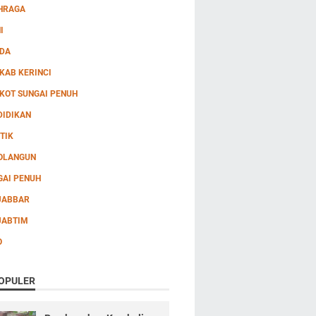
HRAGA
I
DA
KAB KERINCI
KOT SUNGAI PENUH
DIDIKAN
TIK
OLANGUN
GAI PENUH
JABBAR
JABTIM
O
OPULER