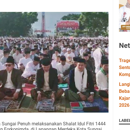
Ne
Trag
Sent
Komp
Lang
Bebas
Kaja
2026
LABE
Sungai Penuh melaksanakan Shalat Idul Fitri 1444
n Forkopimda, di Lapangan Merdeka Kota Sungai