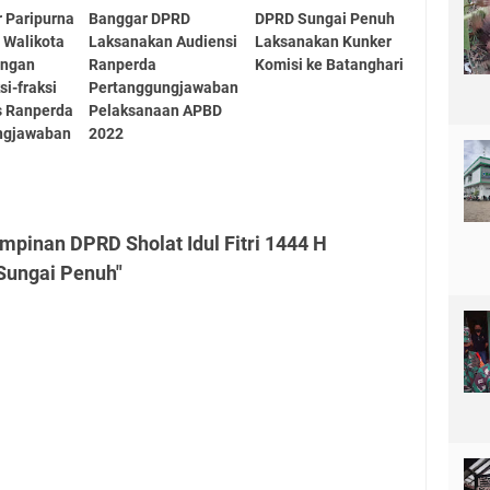
 Paripurna
Banggar DPRD
DPRD Sungai Penuh
 Walikota
Laksanakan Audiensi
Laksanakan Kunker
angan
Ranperda
Komisi ke Batanghari
i-fraksi
Pertanggungjawaban
s Ranperda
Pelaksanaan APBD
ngjawaban
2022
mpinan DPRD Sholat Idul Fitri 1444 H
Sungai Penuh"