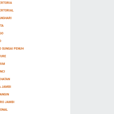
ERTORIA
ERTORIAL
ANGHARI
TA
GO
D
D SUNGAI PENUH
TURE
RIM
NCI
EHATAN
A JAMBI
ANGIN
RO JAMBI
IONAL