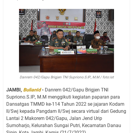
Danrem 042/Gapu Brigjen TNI Supriono.S.IP., M.M / foto:ist
JAMBI,
BulianId
-
Danrem 042/Gapu Brigjen TNI
Supriono.S.IP., M.M menggikuti kegiatan paparan para
Dansatgas TMMD ke-114 Tahun 2022 se jajaran Kodam
II/Swj kepada Pangdam II/Swj secara virtual dari Gedung
Lantai 2 Makorem 042/Gapu, Jalan Jend Urip
Sumoharjo, Kelurahan Sungai Putri, Kecamatan Danau
Sipin, Kota Jambi, Kamis (21/7/2022).